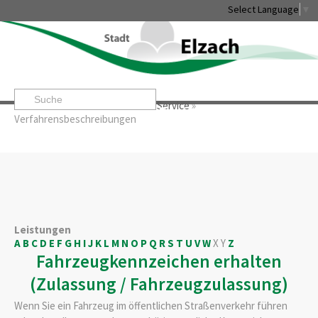
Select Language
▼
Startseite
»
Rathaus & Service
»
Service
»
Leben & Erleben
Rathaus & Service
Stadtentwicklung & W
Verfahrensbeschreibungen
Leistungen
A
B
C
D
E
F
G
H
I
J
K
L
M
N
O
P
Q
R
S
T
U
V
W
X
Y
Z
Fahrzeugkennzeichen erhalten
(Zulassung / Fahrzeugzulassung)
Wenn Sie ein Fahrzeug im öffentlichen Straßenverkehr führen