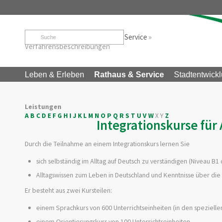
Startseite
»
Rathaus & Service
»
Service
»
Verfahrensbeschreibungen
Leben & Erleben
Rathaus & Service
Stadtentwickl
Leistungen
A
B
C
D
E
F
G
H
I
J
K
L
M
N
O
P
Q
R
S
T
U
V
W
X
Y
Z
Integrationskurse für
Durch die Teilnahme an einem Integrationskurs lernen Sie
sich selbständig im Alltag auf Deutsch zu verständigen (Nivea
Alltagswissen zum Leben in Deutschland und Kenntnisse über die 
Er besteht aus zwei Kursteilen:
einem Sprachkurs von 600 Unterrichtseinheiten (
in den spezielle
einem Orientierungskurs von 100 Unterrichtseinheiten