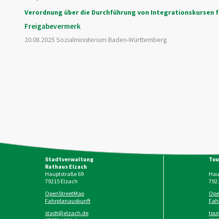
Verordnung über die Durchführung von Integrationskursen fü
Freigabevermerk
20.08.2025 Sozialministerium Baden-Württemberg
Stadtverwaltung
Tou
Rathaus Elzach
Hauptstraße 69
Haup
79215
Elzach
792
OpenStreetMap
Ope
Fahrplanauskunft
Fah
stadt@elzach.de
tou