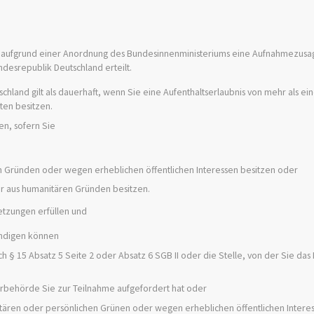
nen aufgrund einer Anordnung des Bundesinnenministeriums eine Aufnahmezusa
desrepublik Deutschland erteilt.
tschland gilt als dauerhaft, wenn Sie eine Aufenthaltserlaubnis von mehr als e
aten besitzen
.
n, sofern Sie
 Gründen oder wegen erheblichen öffentlichen Interessen besitzen oder
r aus humanitären Gründen besitzen.
etzungen erfüllen und
tändigen können
ch § 15 Absatz 5 Seite 2 oder Absatz 6 SGB II
oder die Stelle, von der Sie das
erbehörde Sie zur Teilnahme aufgefordert hat oder
itären oder persönlichen Grünen oder wegen erheblichen öffentlichen Intere