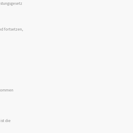
istungsgesetz
nd fortsetzen,
genommen
st die