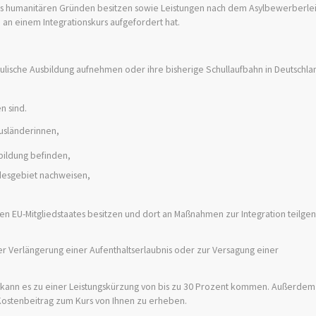
s humanitären Gründen besitzen sowie Leistungen nach dem Asylbewerberle
an einem Integrationskurs aufgefordert hat.
ulische Ausbildung aufnehmen oder ihre bisherige Schullaufbahn in Deutschla
n sind.
usländerinnen,
sbildung befinden,
desgebiet nachweisen,
eren EU-Mitgliedstaates besitzen und dort an Maßnahmen zur Integration teil
er Verlängerung einer Aufenthaltserlaubnis oder zur Versagung einer
kann es zu einer Leistungskürzung von bis zu 30 Prozent kommen. Außerdem i
Kostenbeitrag zum Kurs von Ihnen zu erheben.