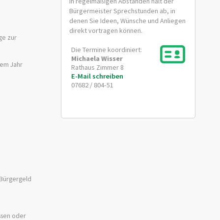
In regelmäßigen Abständen hält der
Bürgermeister Sprechstunden ab, in
denen Sie Ideen, Wünsche und Anliegen
direkt vortragen können.
ge zur
Die Termine koordiniert:
Michaela
Wisser
inem Jahr
Rathaus Zimmer 8
E-Mail schreiben
07682 / 804-51
 Bürgergeld
ssen oder