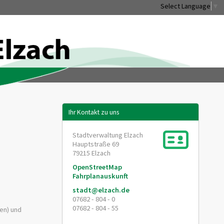
Select Language
▼
Ihr Kontakt zu uns
Stadtverwaltung Elzach
Hauptstraße 69
79215
Elzach
OpenStreetMap
Fahrplanauskunft
stadt@elzach.de
07682 - 804 - 0
07682 - 804 - 55
ten)
und