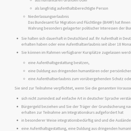
aus humanitären Gründen oder
als langfristig aufenthaltsberechtigte Person
Niederlassungserlaubnis
Das
Bundesamt für Migration und Flüchtlinge (BAMF) hat Ih
Wahrung besonders gelagerter politischer Interessen der Bun
Sie halten sich dauerhaft in Deutschland auf.
Ihr Aufenthalt in Deu
erhalten haben oder eine Aufenthaltserlaubnis seit über 18 Mon
Sie können im Rahmen verfügbarer Kursplätze zugelassen werde
eine Aufenthaltsgestattung besitzen,
eine Duldung aus dringenden humanitären oder persönlichen
eine Aufenthaltserlaubnis zum vorübergehenden Schutz ode
Sie sind zur Teilnahme verpflichtet, wenn Sie die genannten Vorauss
sich nicht zumindest auf einfache Art in deutscher Sprache vers
Bürgergeld beziehen und Sie der Träger der Grundsicherung
na
erhalten zur Teilnahme am Integrationskurs aufgefordert hat
in besonderer Weise integrationsbedürftig sind und die Ausländ
eine Aufenthaltsgestattung, eine Duldung aus dringenden human