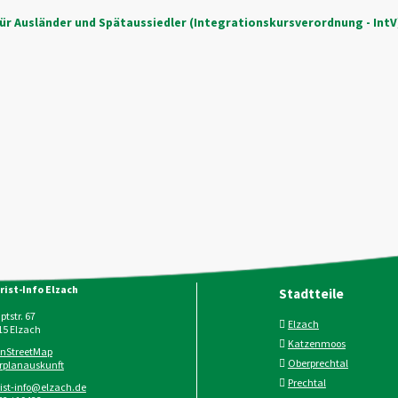
r Ausländer und Spätaussiedler (Integrationskursverordnung - IntV
rist-Info Elzach
Stadtteile
tstr. 67
Elzach
15
Elzach
Katzenmoos
nStreetMap
Oberprechtal
rplanauskunft
Prechtal
rist-info@elzach.de