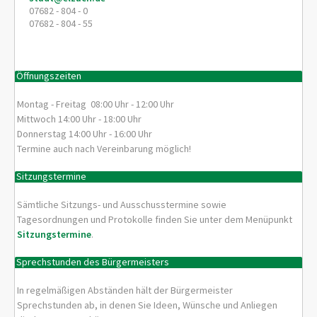
07682 - 804 - 0
07682 - 804 - 55
Öffnungszeiten
Montag - Freitag 08:00 Uhr - 12:00 Uhr
Mittwoch 14:00 Uhr - 18:00 Uhr
Donnerstag 14:00 Uhr - 16:00 Uhr
Termine auch nach Vereinbarung möglich!
Sitzungstermine
Sämtliche Sitzungs- und Ausschusstermine sowie
Tagesordnungen und Protokolle finden Sie unter dem Menüpunkt
Sitzungstermine
.
Sprechstunden des Bürgermeisters
In regelmäßigen Abständen hält der Bürgermeister
Sprechstunden ab, in denen Sie Ideen, Wünsche und Anliegen