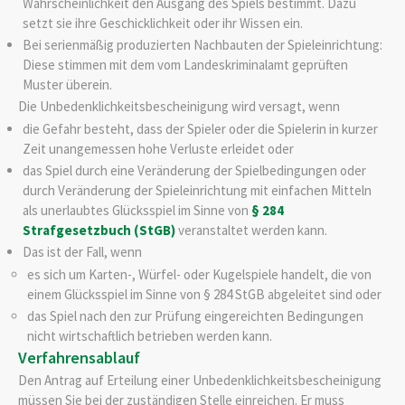
Wahrscheinlichkeit den Ausgang des Spiels bestimmt. Dazu
setzt sie ihre Geschicklichkeit oder ihr Wissen ein.
Bei serienmäßig produzierten Nachbauten der Spieleinrichtung:
Diese stimmen mit dem vom Landeskriminalamt geprüften
Muster überein.
Die Unbedenklichkeitsbescheinigung wird versagt, wenn
die Gefahr besteht, dass der Spieler oder die Spielerin in kurzer
Zeit unangemessen hohe Verluste erleidet oder
das Spiel durch eine Veränderung der Spielbedingungen oder
durch Veränderung der Spieleinrichtung mit einfachen Mitteln
als unerlaubtes Glücksspiel im Sinne von
§ 284
Strafgesetzbuch (StGB)
veranstaltet werden kann.
Das ist der Fall, wenn
es sich um Karten-, Würfel- oder Kugelspiele handelt, die von
einem Glücksspiel im Sinne von § 284 StGB abgeleitet sind oder
das Spiel nach den zur Prüfung eingereichten Bedingungen
nicht wirtschaftlich betrieben werden kann.
Verfahrensablauf
Den Antrag auf Erteilung einer Unbedenklichkeitsbescheinigung
müssen Sie bei der zuständigen Stelle einreichen. Er muss