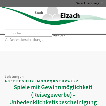
Select Language
▼
Startseite
»
Rathaus & Service
»
Service
»
Leben & Erleben
Rathaus & Service
Stadtentwicklung & W
Verfahrensbeschreibungen
Leistungen
A
B
C
D
E
F
G
H
I
J
K
L
M
N
O
P
Q
R
S
T
U
V
W
X
Y
Z
Spiele mit Gewinnmöglichkeit
(Reisegewerbe) -
Unbedenklichkeitsbescheinigung