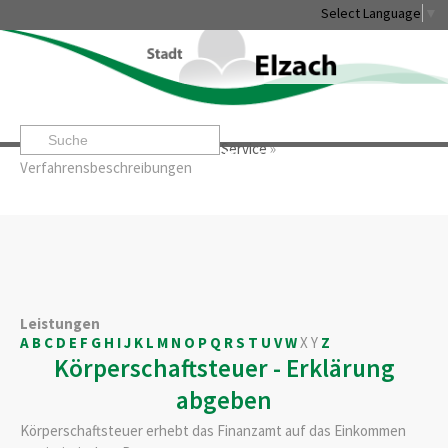
Select Language
▼
Startseite
»
Rathaus & Service
»
Service
»
Leben & Erleben
Rathaus & Service
Stadtentwicklung & W
Verfahrensbeschreibungen
Leistungen
A
B
C
D
E
F
G
H
I
J
K
L
M
N
O
P
Q
R
S
T
U
V
W
X
Y
Z
Körperschaftsteuer - Erklärung
abgeben
Körperschaftsteuer erhebt das Finanzamt auf das Einkommen