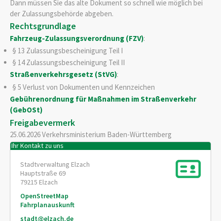
Dann müssen Sie das alte Dokument so schnell wie möglich bei
der Z
u
lassungsbehörde abgeben.
Rechtsgrundlage
Fahrzeug-Zulassungsverordnung (FZV)
:
§ 13 Zulassungsbescheinigung Teil I
§ 14 Zulassungsbescheinigung Teil II
Straßenverkehrsgesetz (StVG)
:
§ 5 Verlust von Dokumenten und Kennzeichen
Gebührenordnung für Maßnahmen im Straßenverkehr
(GebOSt)
Freigabevermerk
25.06.2026 Verkehrsministerium Baden-Württemberg
Ihr Kontakt zu uns
Stadtverwaltung Elzach
Hauptstraße 69
79215
Elzach
OpenStreetMap
Fahrplanauskunft
stadt@elzach.de