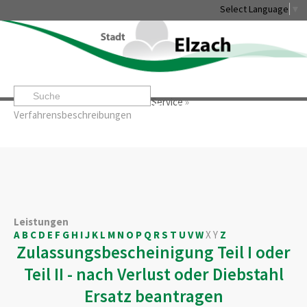
Select Language
▼
Startseite
»
Rathaus & Service
»
Service
»
Leben & Erleben
Rathaus & Service
Stadtentwicklung & W
Verfahrensbeschreibungen
Leistungen
A
B
C
D
E
F
G
H
I
J
K
L
M
N
O
P
Q
R
S
T
U
V
W
X
Y
Z
Zulassungsbescheinigung Teil I oder
Teil II - nach Verlust oder Diebstahl
Ersatz beantragen