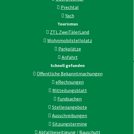
Prechtal
Yach
Tourismus
ZTL ZweiTälerLand
Wohnmobilstellplatz
Parkplätze
Anfahrt
Schnell gefunden
Öffentliche Bekanntmachungen
eRechnungen
Mitteilungsblatt
Fundsachen
Stellenangebote
Ausschreibungen
Sitzungstermine
Abfallbeseitigung / Bauschutt