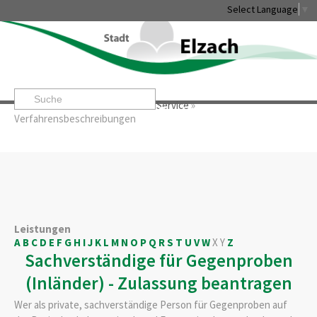
Select Language
▼
Startseite
»
Rathaus & Service
»
Service
»
Leben & Erleben
Rathaus & Service
Stadtentwicklung & W
Verfahrensbeschreibungen
Leistungen
A
B
C
D
E
F
G
H
I
J
K
L
M
N
O
P
Q
R
S
T
U
V
W
X
Y
Z
Sachverständige für Gegenproben
(Inländer) - Zulassung beantragen
Wer als private, sachverständige Person für Gegenproben auf