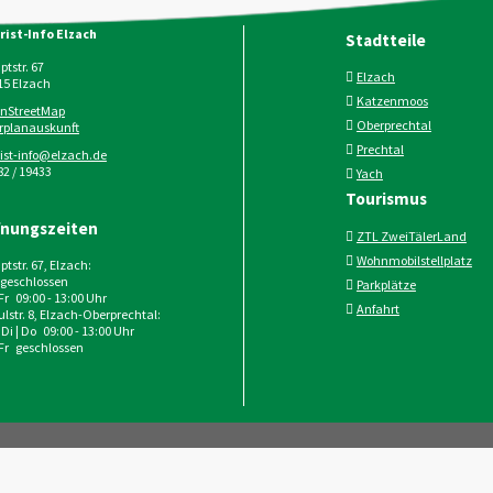
rist-Info Elzach
Stadtteile
tstr. 67
Elzach
15
Elzach
Katzenmoos
nStreetMap
Oberprechtal
rplanauskunft
Prechtal
rist-info@elzach.de
2 / 19433
Yach
Tourismus
fnungszeiten
ZTL ZweiTälerLand
Wohnmobilstellplatz
tstr. 67, Elzach:
geschlossen
Parkplätze
 Fr 09:00 - 13:00 Uhr
Anfahrt
lstr. 8, Elzach-Oberprechtal:
 Di | Do 09:00 - 13:00 Uhr
 Fr geschlossen