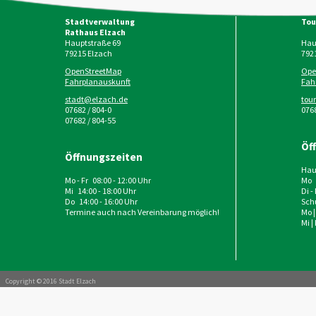
Stadtverwaltung
Tou
Rathaus Elzach
Hauptstraße 69
Haup
79215
Elzach
792
OpenStreetMap
Ope
Fahrplanauskunft
Fah
stadt@elzach.de
tou
07682 / 804-0
0768
07682 / 804-55
Öf
Öffnungszeiten
Haup
Mo - Fr 08:00 - 12:00 Uhr
Mo 
Mi 14:00 - 18:00 Uhr
Di -
Do 14:00 - 16:00 Uhr
Schu
Termine auch nach Vereinbarung möglich!
Mo |
Mi |
Copyright © 2016 Stadt Elzach