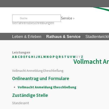
Startseite
»
Rathaus & Service
»
Service
»
Verfahrensbeschreibungen
Leben & Erleben
Rathaus & Service
Stadtentwickl
Leistungen
A
B
C
D
E
F
G
H
I
J
K
L
M
N
O
P
Q
R
S
T
U
V
W
X
Y
Z
Vollmacht A
Vollmacht Anmeldung Eheschließung
Onlineantrag und Formulare
Vollmacht Anmeldung Eheschließung
Zuständige Stelle
Standesamt