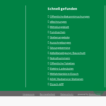
Schnell gefunden
Öffentliche Bekanntmachungen
eRechnungen
Mitteilungsblatt
Fundsachen
Stellenangebote
Ausschreibungen
Sitzungstermine
Abfallbeseitigung / Bauschutt
Notrufnummern
Öffentliche Toiletten
Elektro-Ladesäulen
Mitfahrbänkle in Elzach
ADAC Radservice-Stationen
Elzach-APP
Impressum
Barrierefreiheit
Datenschutz
powered by
Komm.ONE