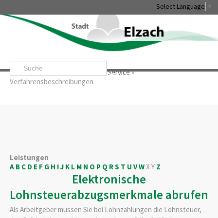
Select Language
▼
Startseite
»
Rathaus & Service
»
Service
»
Leben & Erleben
Rathaus & Service
Stadtentwicklung & W
Verfahrensbeschreibungen
Leistungen
A
B
C
D
E
F
G
H
I
J
K
L
M
N
O
P
Q
R
S
T
U
V
W
X
Y
Z
Elektronische
Lohnsteuerabzugsmerkmale abrufen
Als Arbeitgeber müssen Sie bei Lohnzahlungen die Lohnsteuer,