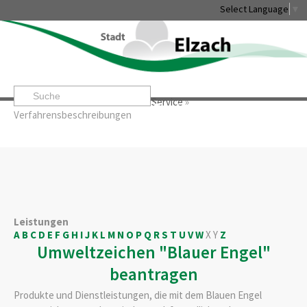
Select Language
▼
Startseite
»
Rathaus & Service
»
Service
»
Leben & Erleben
Rathaus & Service
Stadtentwicklung & W
Verfahrensbeschreibungen
Leistungen
A
B
C
D
E
F
G
H
I
J
K
L
M
N
O
P
Q
R
S
T
U
V
W
X
Y
Z
Umweltzeichen "Blauer Engel"
beantragen
Produkte und Dienstleistungen, die mit dem Blauen Engel