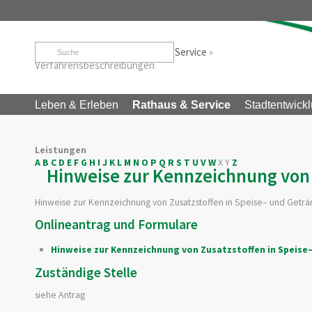
Startseite
»
Rathaus & Service
»
Service
»
Verfahrensbeschreibungen
Leben & Erleben
Rathaus & Service
Stadtentwickl
Leistungen
A
B
C
D
E
F
G
H
I
J
K
L
M
N
O
P
Q
R
S
T
U
V
W
X
Y
Z
Hinweise zur Kennzeichnung von 
Hinweise zur Kennzeichnung von Zusatzstoffen in Speise– und Getr
Onlineantrag und Formulare
Hinweise zur Kennzeichnung von Zusatzstoffen in Speise
Zuständige Stelle
siehe Antrag