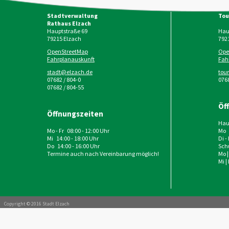
Stadtverwaltung
Tou
Rathaus Elzach
Hauptstraße 69
Haup
79215
Elzach
792
OpenStreetMap
Ope
Fahrplanauskunft
Fah
stadt@elzach.de
tou
07682 / 804-0
0768
07682 / 804-55
Öf
Öffnungszeiten
Haup
Mo - Fr 08:00 - 12:00 Uhr
Mo 
Mi 14:00 - 18:00 Uhr
Di -
Do 14:00 - 16:00 Uhr
Schu
Termine auch nach Vereinbarung möglich!
Mo |
Mi |
Copyright © 2016 Stadt Elzach