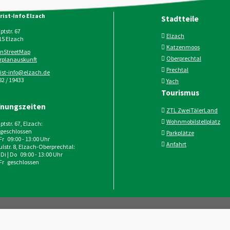
rist-Info Elzach
Stadtteile
tstr. 67
Elzach
15
Elzach
Katzenmoos
nStreetMap
Oberprechtal
rplanauskunft
Prechtal
rist-info@elzach.de
2 / 19433
Yach
Tourismus
fnungszeiten
ZTL ZweiTälerLand
Wohnmobilstellplatz
tstr. 67, Elzach:
geschlossen
Parkplätze
 Fr 09:00 - 13:00 Uhr
Anfahrt
lstr. 8, Elzach-Oberprechtal:
 Di | Do 09:00 - 13:00 Uhr
 Fr geschlossen