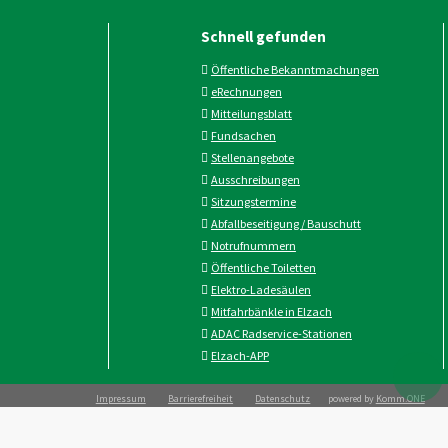
Schnell gefunden
Öffentliche Bekanntmachungen
eRechnungen
Mitteilungsblatt
Fundsachen
Stellenangebote
Ausschreibungen
Sitzungstermine
Abfallbeseitigung / Bauschutt
Notrufnummern
Öffentliche Toiletten
Elektro-Ladesäulen
Mitfahrbänkle in Elzach
ADAC Radservice-Stationen
Elzach-APP
Impressum
Barrierefreiheit
Datenschutz
powered by
Komm.ONE