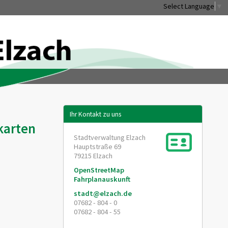
Select Language
▼
Ihr Kontakt zu uns
karten
Stadtverwaltung Elzach
Hauptstraße 69
79215
Elzach
OpenStreetMap
Fahrplanauskunft
stadt@elzach.de
07682 - 804 - 0
07682 - 804 - 55