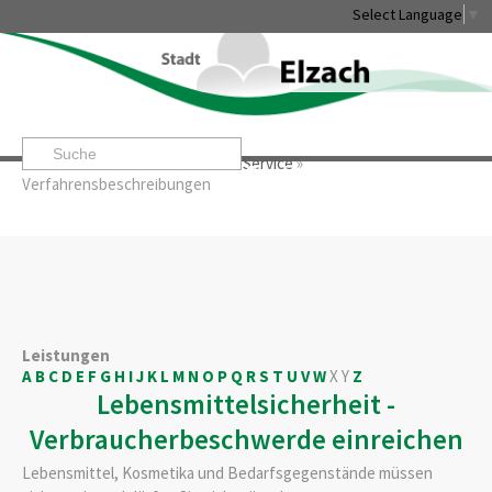
Select Language
▼
Startseite
»
Rathaus & Service
»
Service
»
Leben & Erleben
Rathaus & Service
Stadtentwicklung & W
Verfahrensbeschreibungen
Leistungen
A
B
C
D
E
F
G
H
I
J
K
L
M
N
O
P
Q
R
S
T
U
V
W
X
Y
Z
Lebensmittelsicherheit -
Verbraucherbeschwerde einreichen
Lebensmittel, Kosmetika und Bedarfsgegenstände müssen