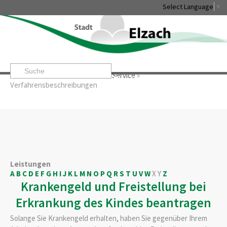
Select Language
▼
Startseite
»
Rathaus & Service
»
Service
»
Leben & Erleben
Rathaus & Service
Stadtentwicklung & W
Verfahrensbeschreibungen
Leistungen
A
B
C
D
E
F
G
H
I
J
K
L
M
N
O
P
Q
R
S
T
U
V
W
X
Y
Z
Krankengeld und Freistellung bei
Erkrankung des Kindes beantragen
Solange Sie Krankengeld erhalten, haben Sie gegenüber Ihrem