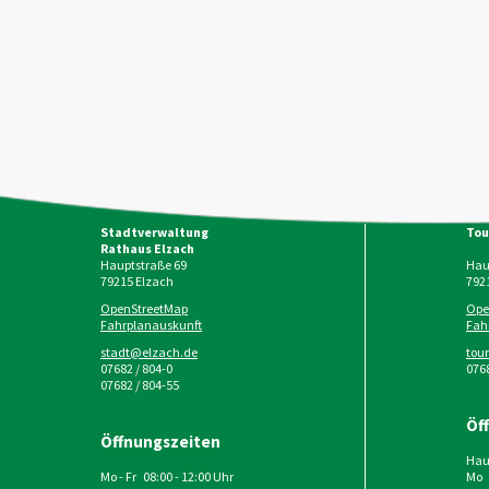
Stadtverwaltung
Tou
Rathaus Elzach
Hauptstraße 69
Haup
79215
Elzach
792
OpenStreetMap
Ope
Fahrplanauskunft
Fah
stadt@elzach.de
tou
07682 / 804-0
0768
07682 / 804-55
Öf
Öffnungszeiten
Haup
Mo - Fr 08:00 - 12:00 Uhr
Mo 