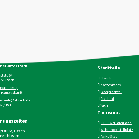
rist-Info Elzach
Stadtteile
tstr. 67
Elzach
15
Elzach
Katzenmoos
nStreetMap
Oberprechtal
rplanauskunft
Prechtal
rist-info@elzach.de
2 / 19433
Yach
Tourismus
fnungszeiten
ZTL ZweiTälerLand
Wohnmobilstellplatz
tstr. 67, Elzach:
geschlossen
Parkplätze