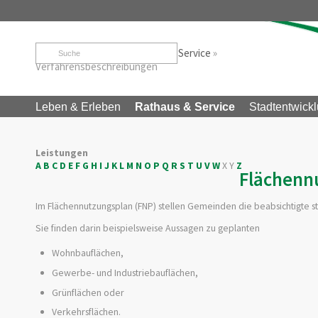
Startseite
»
Rathaus & Service
»
Service
»
Verfahrensbeschreibungen
Leben & Erleben
Rathaus & Service
Stadtentwickl
Leistungen
A
B
C
D
E
F
G
H
I
J
K
L
M
N
O
P
Q
R
S
T
U
V
W
X
Y
Z
Flächenn
Im Flächennutzungsplan (FNP) stellen Gemeinden die beabsichtigte st
Sie finden darin beispielsweise Aussagen zu geplanten
Wohnbauflächen,
Gewerbe- und Industriebauflächen,
Grünflächen oder
Verkehrsflächen.