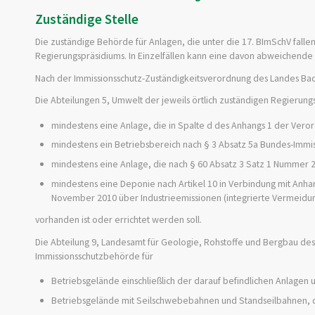
Zuständige Stelle
Die zuständige Behörde für Anlagen, die unter die 17. BImSchV fallen,
Regierungspräsidiums. In Einzelfällen kann eine davon abweichende 
Nach der Immissionsschutz-Zuständigkeitsverordnung des Landes Ba
Die Abteilungen 5, Umwelt der jeweils örtlich zuständigen Regierun
mindestens eine Anlage, die in Spalte d des Anhangs 1 der Ver
mindestens ein Betriebsbereich nach § 3 Absatz 5a Bundes-Immiss
mindestens eine Anlage, die nach § 60 Absatz 3 Satz 1 Nummer
mindestens eine Deponie nach Artikel 10 in Verbindung mit Anhan
November 2010 über Industrieemissionen (integrierte Vermeidu
vorhanden ist oder errichtet werden soll.
Die Abteilung 9, Landesamt für Geologie, Rohstoffe und Bergbau des
Immissionsschutzbehörde für
Betriebsgelände einschließlich der darauf befindlichen Anlagen u
Betriebsgelände mit Seilschwebebahnen und Standseilbahnen,