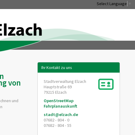
Select Language
▼
Ihr Kontakt zu uns
on
ng von
Stadtverwaltung Elzach
Hauptstraße 69
79215
Elzach
eichnen und
OpenStreetMap
Fahrplanauskunft
en
stadt@elzach.de
07682 - 804 - 0
07682 - 804 - 55