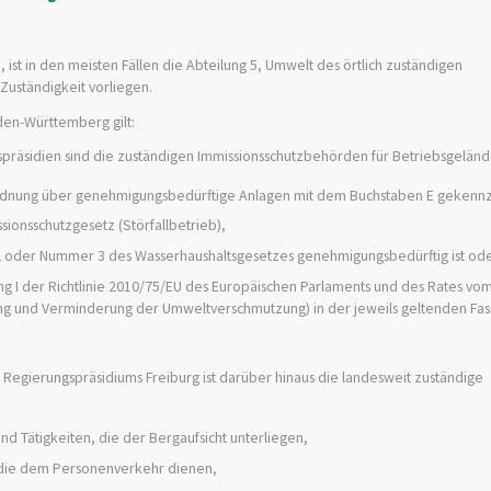
 ist in den meisten Fällen die Abteilung 5, Umwelt des örtlich zuständigen
Zuständigkeit vorliegen.
den-Württemberg gilt:
gspräsidien sind die zuständigen Immissionsschutzbehörden für Betriebsgelän
ordnung über genehmigungsbedürftige Anlagen mit dem Buchstaben E gekennze
ionsschutzgesetz (Störfallbetrieb),
 2 oder Nummer 3 des Wasserhaushaltsgesetzes genehmigungsbedürftig ist od
g I der Richtlinie 2010/75/EU des Europäischen Parlaments und des Rates vom
ng und Verminderung der Umweltverschmutzung) in der jeweils geltenden Fa
 Regierungspräsidiums Freiburg ist darüber hinaus die landesweit zuständige
nd Tätigkeiten, die der Bergaufsicht unterliegen,
 die dem Personenverkehr dienen,