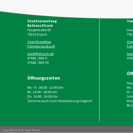
Stadtverwaltung
Tou
Rathaus Elzach
Hauptstraße 69
Haup
79215
Elzach
792
OpenStreetMap
Ope
Fahrplanauskunft
Fah
stadt@elzach.de
tou
07682 / 804-0
0768
07682 / 804-55
Öf
Öffnungszeiten
Haup
Mo - Fr 08:00 - 12:00 Uhr
Mo 
Mi 14:00 - 18:00 Uhr
Di -
Do 14:00 - 16:00 Uhr
Schu
Termine auch nach Vereinbarung möglich!
Mo |
Mi |
Copyright © 2016 Stadt Elzach