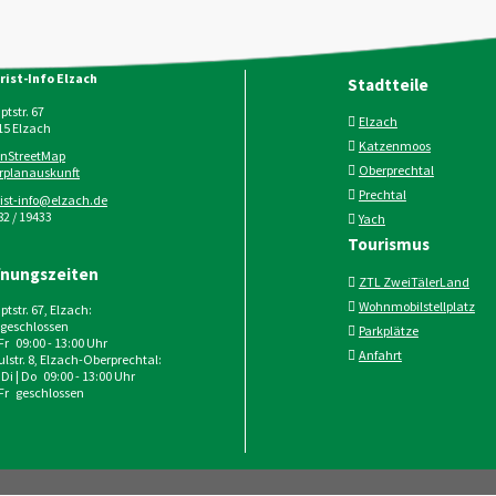
rist-Info Elzach
Stadtteile
tstr. 67
Elzach
15
Elzach
Katzenmoos
nStreetMap
Oberprechtal
rplanauskunft
Prechtal
rist-info@elzach.de
2 / 19433
Yach
Tourismus
fnungszeiten
ZTL ZweiTälerLand
Wohnmobilstellplatz
tstr. 67, Elzach:
geschlossen
Parkplätze
 Fr 09:00 - 13:00 Uhr
Anfahrt
lstr. 8, Elzach-Oberprechtal:
 Di | Do 09:00 - 13:00 Uhr
 Fr geschlossen