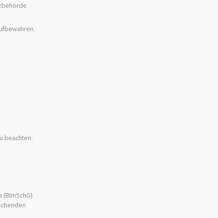
utzbehörde
aufbewahren.
zu beachten:
s (BImSchG)
rechenden