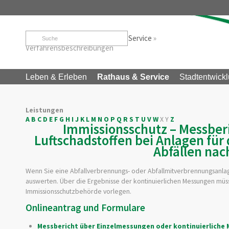
Startseite
»
Rathaus & Service
»
Service
»
Verfahrensbeschreibungen
Leben & Erleben
Rathaus & Service
Stadtentwickl
Leistungen
A
B
C
D
E
F
G
H
I
J
K
L
M
N
O
P
Q
R
S
T
U
V
W
X
Y
Z
Immissionsschutz – Messber
Luftschadstoffen bei Anlagen fü
Abfällen nac
Wenn Sie eine Abfallverbrennungs- oder Abfallmitverbrennungsanlag
auswerten. Über die Ergebnisse der kontinuierlichen Messungen müss
Immissionsschutzbehörde vorlegen.
Onlineantrag und Formulare
Messbericht über Einzelmessungen oder kontinuierliche 