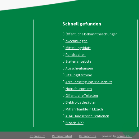
Schnell gefunden
Öffentliche Bekanntmachungen
eRechnungen
Mitteilungsblatt
Fundsachen
Stellenangebote
Ausschreibungen
Sitzungstermine
Abfallbeseitigung / Bauschutt
Notrufnummern
Öffentliche Toiletten
Elektro-Ladesäulen
Mitfahrbänkle in Elzach
ADAC Radservice-Stationen
Elzach-APP
Impressum
Barrierefreiheit
Datenschutz
powered by
Komm.ONE