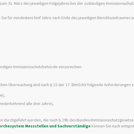
 zum 31. März des jeweiligen Folgejahres bei der zuständigen Immissionssch
Sie für mindestens fünf Jahre nach Ende des jeweiligen Berichtszeitraumes 
ständigen Immissionsschutzbehörde einzureichen.
rlichen Überwachung sind nach § 15 der 17. BImSchV folgende Anforderungen 
e),
wiederkehrend alle drei Jahre),
en durchgeführt werden, die nach § 29b des Bundes-Immissionsschutzgesetze
erchesystem Messstellen und Sachverständige
können Sie nach entsp