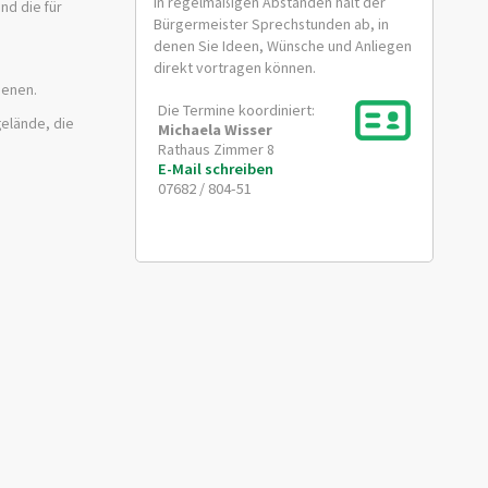
In regelmäßigen Abständen hält der
nd die für
Bürgermeister Sprechstunden ab, in
denen Sie Ideen, Wünsche und Anliegen
direkt vortragen können.
ienen.
Die Termine koordiniert:
gelände, die
Michaela
Wisser
Rathaus Zimmer 8
E-Mail schreiben
07682 / 804-51