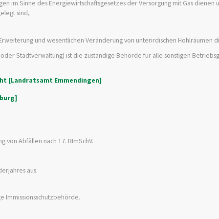
gen im Sinne des Energiewirtschaftsgesetzes der Versorgung mit Gas dienen u
elegt sind,
n Erweiterung und wesentlichen Veränderung von unterirdischen Hohlräumen d
oder Stadtverwaltung) ist die zuständige Behörde für alle sonstigen Betriebs
echt [Landratsamt Emmendingen]
iburg]
g von Abfällen nach 17. BImSchV.
erjahres aus.
ige Immissionsschutzbehörde.