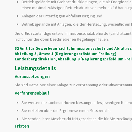
Betriebsgelände mit Gashochdruckleitungen, die als Energieanla
einen maximal zulässigen Betriebsdruck von mehr als 16 bar ausg
Anlagen der untertägigen Abfallentsorgung und
Betriebsgelände mit Anlagen, die der Herstellung, wesentliche
Die örtlich zuständige untere Immissionsschutzbehörde (Landratsamt 
nicht unter die oben beschriebenen Regelungen fallen.
52 Amt für Gewerbeaufsicht, Immissionsschutz und Abfallr
Abteilung 5, Umwelt [Regierungspräsidium Freiburg]
Landesbergdirektion, Abteilung 9 [Regierungspräsidium Fre
Leistungsdetails
Voraussetzungen
Sie sind Betreiber einer Anlage zur Verbrennung oder Mitverbrennun
Verfahrensablauf
Sie werten die kontinuierlichen Messungen des jeweiligen Kalend
Sie erstellen über die Ergebnisse einen Messbericht.
Sie senden Ihren Messbericht fristgerecht an die für Sie zuständ
Fristen