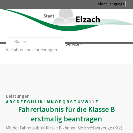
Select Language
▼
Startseite
»
Rathaus & Service
»
Service
»
Leben & Erleben
Rathaus & Service
Stadtentwicklung & W
Verfahrensbeschreibungen
Leistungen
A
B
C
D
E
F
G
H
I
J
K
L
M
N
O
P
Q
R
S
T
U
V
W
X
Y
Z
Fahrerlaubnis für die Klasse B
erstmalig beantragen
Mit der Fahrerlaubnis Klasse B können Sie Kraftfahrzeuge (Kfz)