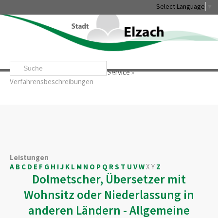
Select Language
▼
Startseite
»
Rathaus & Service
»
Service
»
Leben & Erleben
Rathaus & Service
Stadtentwicklung & W
Verfahrensbeschreibungen
Leistungen
A
B
C
D
E
F
G
H
I
J
K
L
M
N
O
P
Q
R
S
T
U
V
W
X
Y
Z
Dolmetscher, Übersetzer mit
Wohnsitz oder Niederlassung in
anderen Ländern - Allgemeine