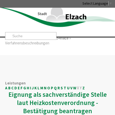
Select Language
▼
Startseite
»
Rathaus & Service
»
Service
»
Leben & Erleben
Rathaus & Service
Stadtentwicklung & W
Verfahrensbeschreibungen
Leistungen
A
B
C
D
E
F
G
H
I
J
K
L
M
N
O
P
Q
R
S
T
U
V
W
X
Y
Z
Eignung als sachverständige Stelle
laut Heizkostenverordnung -
Bestätigung beantragen