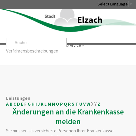
Select Language
▼
Startseite
»
Rathaus & Service
»
Service
»
Leben & Erleben
Rathaus & Service
Stadtentwicklung & W
Verfahrensbeschreibungen
Leistungen
A
B
C
D
E
F
G
H
I
J
K
L
M
N
O
P
Q
R
S
T
U
V
W
X
Y
Z
Änderungen an die Krankenkasse
melden
Sie müssen als versicherte Personen Ihrer Krankenkasse