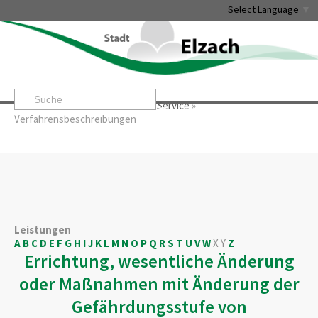
Select Language
▼
Startseite
»
Rathaus & Service
»
Service
»
Leben & Erleben
Rathaus & Service
Stadtentwicklung & W
Verfahrensbeschreibungen
Leistungen
A
B
C
D
E
F
G
H
I
J
K
L
M
N
O
P
Q
R
S
T
U
V
W
X
Y
Z
Errichtung, wesentliche Änderung
oder Maßnahmen mit Änderung der
Gefährdungsstufe von