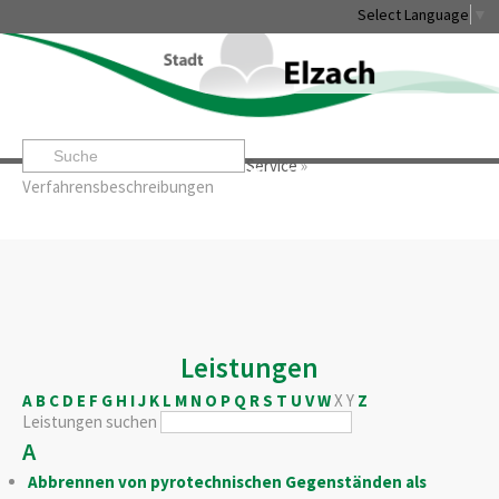
Select Language
▼
Startseite
»
Rathaus & Service
»
Service
»
Leben & Erleben
Rathaus & Service
Stadtentwicklung & W
Verfahrensbeschreibungen
Leistungen
A
B
C
D
E
F
G
H
I
J
K
L
M
N
O
P
Q
R
S
T
U
V
W
X
Y
Z
Leistungen suchen
A
Abbrennen von pyrotechnischen Gegenständen als