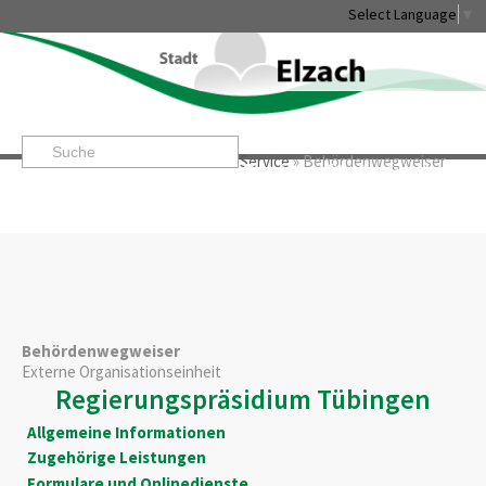
Select Language
▼
Startseite
»
Rathaus & Service
»
Service
»
Behördenwegweiser
Leben & Erleben
Rathaus & Service
Stadtentwicklung & W
Behördenwegweiser
Externe Organisationseinheit
Regierungspräsidium Tübingen
Allgemeine Informationen
Zugehörige Leistungen
Formulare und Onlinedienste