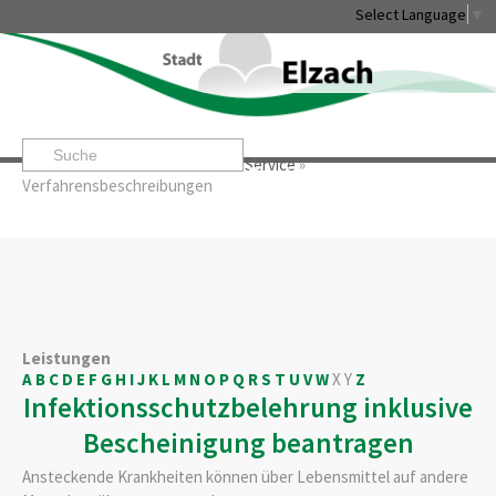
Select Language
▼
Startseite
»
Rathaus & Service
»
Service
»
Leben & Erleben
Rathaus & Service
Stadtentwicklung & W
Verfahrensbeschreibungen
Leistungen
A
B
C
D
E
F
G
H
I
J
K
L
M
N
O
P
Q
R
S
T
U
V
W
X
Y
Z
Infektionsschutzbelehrung inklusive
Bescheinigung beantragen
Ansteckende Krankheiten können über Lebensmittel auf andere