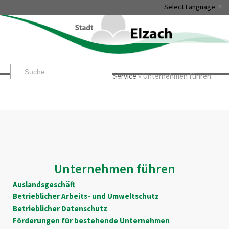
Select Language
▼
Startseite
»
Rathaus & Service
»
Service
»
Unternehmen führen
Leben & Erleben
Rathaus & Service
Stadtentwicklung & W
Unternehmen führen
Auslandsgeschäft
Betrieblicher Arbeits- und Umweltschutz
Betrieblicher Datenschutz
Förderungen für bestehende Unternehmen