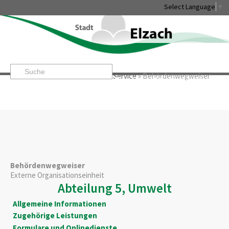
Select Language
▼
Startseite
»
Rathaus & Service
»
Service
»
Behördenwegweiser
Leben & Erleben
Rathaus & Service
Stadtentwicklung & W
Behördenwegweiser
Externe Organisationseinheit
Abteilung 5, Umwelt
Allgemeine Informationen
Zugehörige Leistungen
Formulare und Onlinedienste