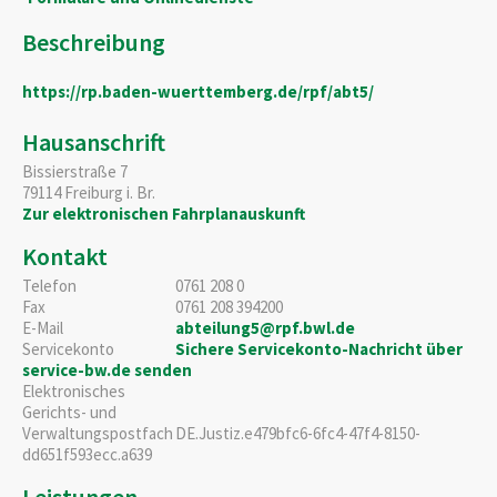
Beschreibung
https://rp.baden-wuerttemberg.de/rpf/abt5/
Hausanschrift
Bissierstraße 7
79114
Freiburg i. Br.
Zur elektronischen Fahrplanauskunft
Kontakt
Telefon
0761 208 0
Fax
0761 208 394200
E-Mail
abteilung5@rpf.bwl.de
Servicekonto
Sichere Servicekonto-Nachricht über
service-bw.de senden
Elektronisches
Gerichts- und
Verwaltungspostfach
DE.Justiz.e479bfc6-6fc4-47f4-8150-
dd651f593ecc.a639
Leistungen