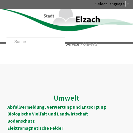
Select Language
▼
Startseite
»
Rathaus & Service
»
Service
»
Umwelt
Leben & Erleben
Rathaus & Service
Stadtentwicklung & W
Umwelt
Abfallvermeidung, Verwertung und Entsorgung
Biologische Vielfalt und Landwirtschaft
Bodenschutz
Elektromagnetische Felder