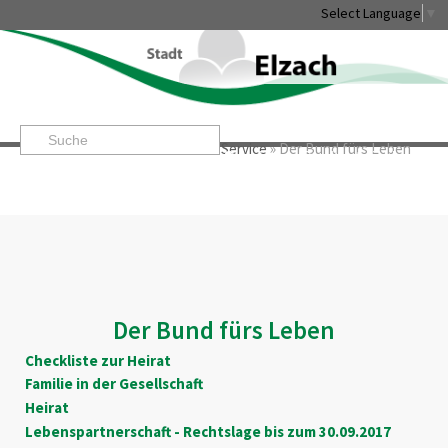
Select Language
▼
Startseite
»
Rathaus & Service
»
Service
»
Der Bund fürs Leben
Leben & Erleben
Rathaus & Service
Stadtentwicklung & W
Der Bund fürs Leben
Checkliste zur Heirat
Familie in der Gesellschaft
Heirat
Lebenspartnerschaft - Rechtslage bis zum 30.09.2017