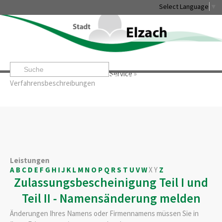
Select Language
▼
Startseite
»
Rathaus & Service
»
Service
»
Leben & Erleben
Rathaus & Service
Stadtentwicklung & W
Verfahrensbeschreibungen
Leistungen
A
B
C
D
E
F
G
H
I
J
K
L
M
N
O
P
Q
R
S
T
U
V
W
X
Y
Z
Zulassungsbescheinigung Teil I und
Teil II - Namensänderung melden
Änderungen Ihres Namens oder Firmennamens müssen Sie in