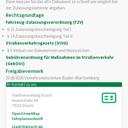
Dann müssen Sie das alte Dokument so schnell wie möglich bei
der Z
u
lassungsbehörde abgeben.
Rechtsgrundlage
Fahrzeug-Zulassungsverordnung (FZV)
:
§ 13 Zulassungsbescheinigung Teil I
§ 14 Zulassungsbescheinigung Teil II
Straßenverkehrsgesetz (StVG)
:
§ 5 Verlust von Dokumenten und Kennzeichen
Gebührenordnung für Maßnahmen im Straßenverkehr
(GebOSt)
Freigabevermerk
25.06.2026 Verkehrsministerium Baden-Württemberg
Ihr Kontakt zu uns
Stadtverwaltung Elzach
Hauptstraße 69
79215
Elzach
OpenStreetMap
Fahrplanauskunft
stadt@elzach.de