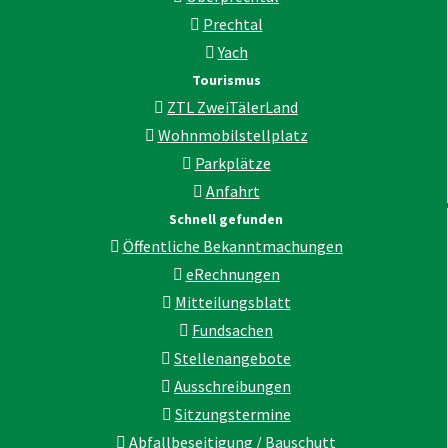
Prechtal
Yach
Tourismus
ZTL ZweiTälerLand
Wohnmobilstellplatz
Parkplätze
Anfahrt
Schnell gefunden
Öffentliche Bekanntmachungen
eRechnungen
Mitteilungsblatt
Fundsachen
Stellenangebote
Ausschreibungen
Sitzungstermine
Abfallbeseitigung / Bauschutt