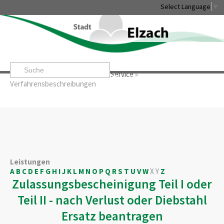
Select Language
▼
Startseite
»
Rathaus & Service
»
Service
»
Leben & Erleben
Rathaus & Service
Stadtentwicklung & W
Verfahrensbeschreibungen
Leistungen
A
B
C
D
E
F
G
H
I
J
K
L
M
N
O
P
Q
R
S
T
U
V
W
X
Y
Z
Zulassungsbescheinigung Teil I oder
Teil II - nach Verlust oder Diebstahl
Ersatz beantragen