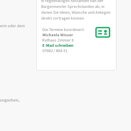
In regelmäßigen Abständen hält der
Bürgermeister Sprechstunden ab, in
denen Sie Ideen, Wünsche und Anliegen
direkt vortragen können.
terin oder dem
Die Termine koordiniert:
Michaela
Wisser
Rathaus Zimmer 8
E-Mail schreiben
07682 / 804-51
sungsschein,