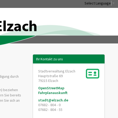
Select Language
▼
Ihr Kontakt zu uns
Stadtverwaltung Elzach
Hauptstraße 69
digung durch
79215
Elzach
OpenStreetMap
en) beziehen
Fahrplanauskunft
rn Sie bereits
stadt@elzach.de
n Sie sich an
07682 - 804 - 0
07682 - 804 - 55