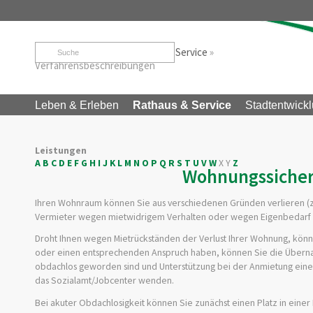
Startseite
»
Rathaus & Service
»
Service
»
Verfahrensbeschreibungen
Leben & Erleben
Rathaus & Service
Stadtentwickl
Leistungen
A
B
C
D
E
F
G
H
I
J
K
L
M
N
O
P
Q
R
S
T
U
V
W
X
Y
Z
Wohnungssicheru
Ihren Wohnraum können Sie aus verschiedenen Gründen verlieren (
Vermieter wegen mietwidrigem Verhalten oder wegen Eigenbedarf
Droht Ihnen wegen Mietrückständen der Verlust Ihrer Wohnung, könn
oder einen entsprechenden Anspruch haben, können Sie die Überna
obdachlos geworden sind und Unterstützung bei der Anmietung ein
das Sozialamt/Jobcenter wenden.
Bei akuter Obdachlosigkeit können Sie zunächst einen Platz in eine