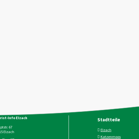
rist-Info Elzach
Stadtteile
tstr. 67
Elzach
15
Elzach
Katzenmoos