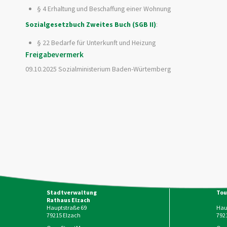
§ 4 Erhaltung und Beschaffung einer Wohnung
Sozialgesetzbuch Zweites Buch (SGB II)
:
§ 22
Bedarfe für Unterkunft und Heizung
Freigabevermerk
09.10.2025 Sozialministerium Baden-Würtemberg
Stadtverwaltung
Tou
Rathaus Elzach
Hauptstraße 69
Haup
79215
Elzach
792