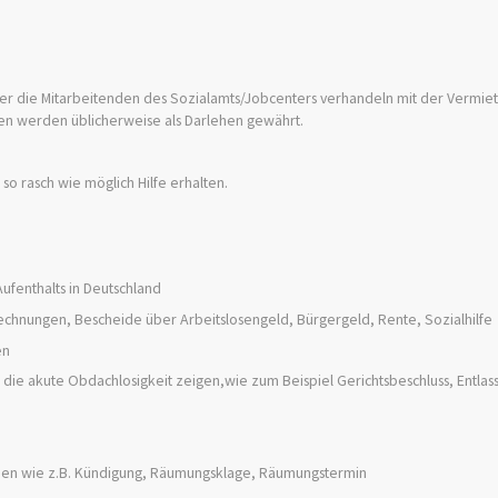
.
r die Mitarbeitenden des Sozialamts/Jobcenters verhandeln mit der Vermie
fen
werden üblicherweise
als
Darlehen
gewährt.
 so rasch wie möglich Hilfe erhalten.
ufenthalts in Deutschland
chnungen, Bescheide über Arbeitslosengeld, Bürgergeld, Rente, Sozialhilfe
en
 die akute Obdachlosigkeit zeigen,wie zum Beispiel Gerichtsbeschluss, Entlas
hen wie z.B. Kündigung, Räumungsklage, Räumungstermin