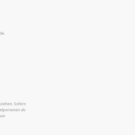
de.
mziehen. Sofern
elpersonen als
son