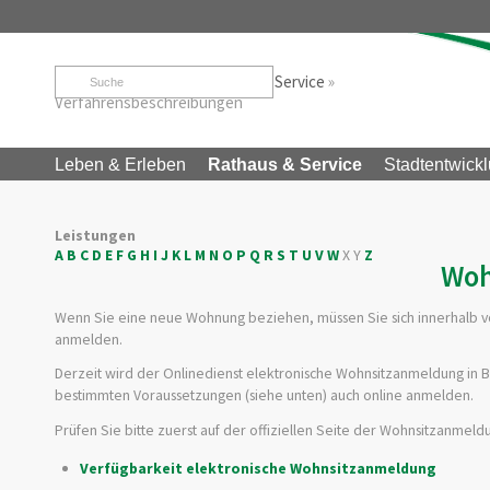
Startseite
»
Rathaus & Service
»
Service
»
Verfahrensbeschreibungen
Leben & Erleben
Rathaus & Service
Stadtentwickl
Leistungen
A
B
C
D
E
F
G
H
I
J
K
L
M
N
O
P
Q
R
S
T
U
V
W
X
Y
Z
Woh
Wenn Sie eine neue Wohnung beziehen, müssen Sie sich innerhalb 
anmelden.
Derzeit wird der Onlinedienst elektronische Wohnsitzanmeldung in 
bestimmten Voraussetzungen (siehe unten) auch online anmelden.
Prüfen Sie bitte zuerst auf der offiziellen Seite der Wohnsitzanmel
Verfügbarkeit elektronische Wohnsitzanmeldung