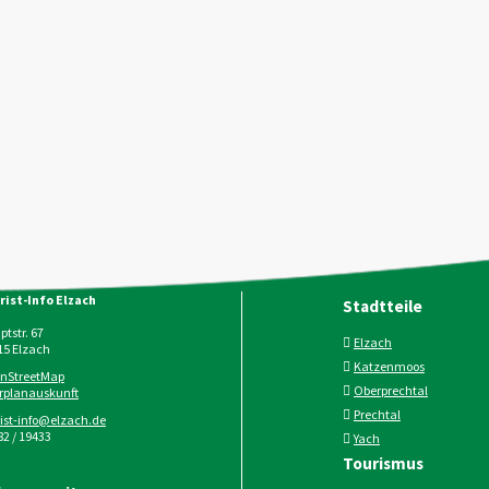
rist-Info Elzach
Stadtteile
tstr. 67
Elzach
15
Elzach
Katzenmoos
nStreetMap
Oberprechtal
rplanauskunft
Prechtal
rist-info@elzach.de
2 / 19433
Yach
Tourismus