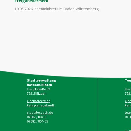
Freigabevermerk
19.05.2026 Innenministerium Baden-Württemberg
Stadtverwaltung
Tou
Rathaus Elzach
Hauptstraße 69
Haup
79215
Elzach
792
OpenStreetMap
Ope
Fahrplanauskunft
Fah
stadt@elzach.de
tou
07682 / 804-0
0768
07682 / 804-55