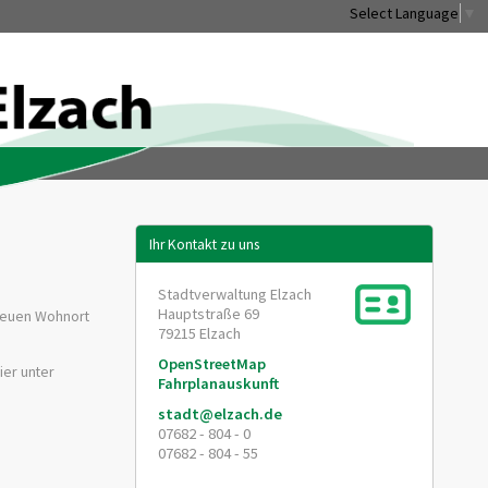
Select Language
▼
Ihr Kontakt zu uns
Stadtverwaltung Elzach
Hauptstraße 69
 neuen Wohnort
79215
Elzach
OpenStreetMap
ier unter
Fahrplanauskunft
stadt@elzach.de
07682 - 804 - 0
07682 - 804 - 55