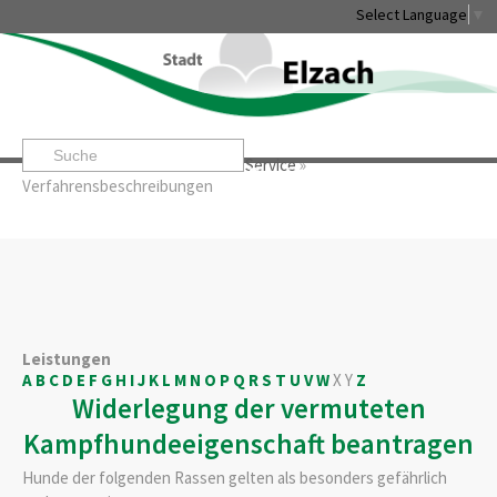
Select Language
▼
Startseite
»
Rathaus & Service
»
Service
»
Leben & Erleben
Rathaus & Service
Stadtentwicklung & W
Verfahrensbeschreibungen
Leistungen
A
B
C
D
E
F
G
H
I
J
K
L
M
N
O
P
Q
R
S
T
U
V
W
X
Y
Z
Widerlegung der vermuteten
Kampfhundeeigenschaft beantragen
Hunde der folgenden Rassen gelten als besonders gefährlich