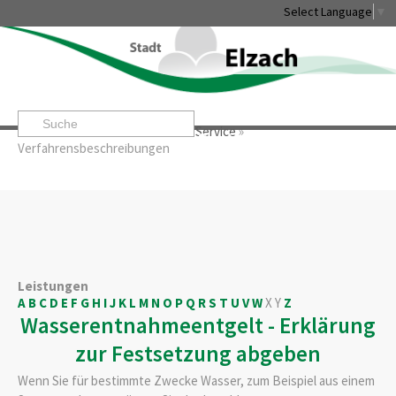
Select Language
▼
Startseite
»
Rathaus & Service
»
Service
»
Leben & Erleben
Rathaus & Service
Stadtentwicklung & W
Verfahrensbeschreibungen
Leistungen
A
B
C
D
E
F
G
H
I
J
K
L
M
N
O
P
Q
R
S
T
U
V
W
X
Y
Z
Wasserentnahmeentgelt - Erklärung
zur Festsetzung abgeben
Wenn Sie für bestimmte Zwecke Wasser
, zum Beispiel aus einem