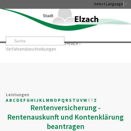
Select Language
▼
Startseite
»
Rathaus & Service
»
Service
»
Leben & Erleben
Rathaus & Service
Stadtentwicklung & W
Verfahrensbeschreibungen
Leistungen
A
B
C
D
E
F
G
H
I
J
K
L
M
N
O
P
Q
R
S
T
U
V
W
X
Y
Z
Rentenversicherung -
Rentenauskunft und Kontenklärung
beantragen