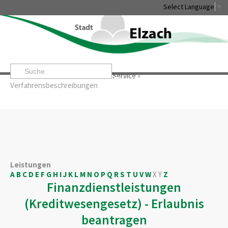
Select Language
▼
Startseite
»
Rathaus & Service
»
Service
»
Leben & Erleben
Rathaus & Service
Stadtentwicklung & W
Verfahrensbeschreibungen
Leistungen
A
B
C
D
E
F
G
H
I
J
K
L
M
N
O
P
Q
R
S
T
U
V
W
X
Y
Z
Finanzdienstleistungen
(Kreditwesengesetz) - Erlaubnis
beantragen