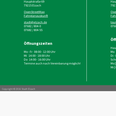
Hauptstraße 69
Haup
79215
Elzach
792
OpenStreetMap
Ope
Fahrplanauskunft
Fah
stadt@elzach.de
tou
07682 / 804-0
0768
07682 / 804-55
Öf
Öffnungszeiten
Haup
Mo - Fr 08:00 - 12:00 Uhr
Mo 
Mi 14:00 - 18:00 Uhr
Di -
Do 14:00 - 16:00 Uhr
Schu
Termine auch nach Vereinbarung möglich!
Mo |
Mi |
Copyright © 2016 Stadt Elzach