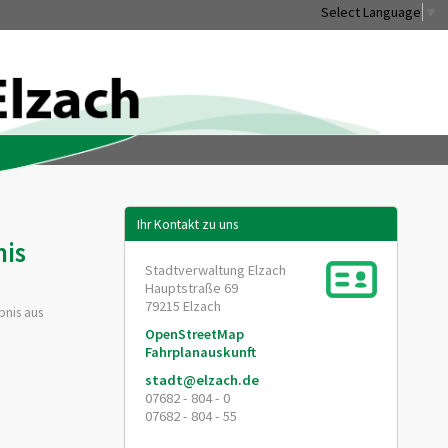
Select Language
▼
Ihr Kontakt zu uns
nis
Stadtverwaltung Elzach
Hauptstraße 69
79215
Elzach
bnis aus
OpenStreetMap
Fahrplanauskunft
stadt@elzach.de
07682 - 804 - 0
07682 - 804 - 55