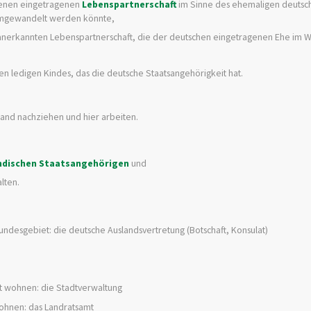
ssenen eingetragenen
Lebenspartnerschaft
im Sinne des ehemaligen deutsc
 umgewandelt werden könnte,
h anerkannten Lebenspartnerschaft, die der deutschen eingetragenen Ehe im 
igen ledigen Kindes, das die deutsche Staatsangehörigkeit hat.
land nachziehen und hier arbeiten.
ändischen Staatsangehörigen
und
lten.
 Bundesgebiet: die deutsche Auslandsvertretung (Botschaft, Konsulat)
dt wohnen: die Stadtverwaltung
ohnen: das Landratsamt