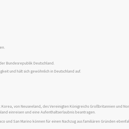
en.
n der Bundesrepublik Deutschland.
keit und hält sich gewöhnlich in Deutschland auf.
ik Korea, von Neuseeland, des Vereinigten Königreichs Großbritannien und No
land einreisen und eine Aufenthaltserlaubnis beantragen.
naco und San Marino können für einen Nachzug aus familiären Gründen ebenfall