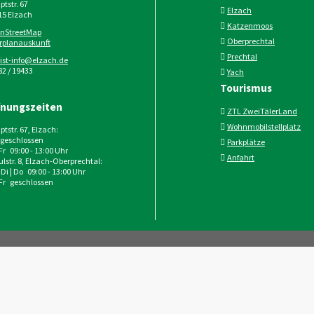
tstr. 67
Elzach
15
Elzach
Katzenmoos
nStreetMap
Oberprechtal
rplanauskunft
Prechtal
rist-info@elzach.de
2 / 19433
Yach
Tourismus
fnungszeiten
ZTL ZweiTälerLand
Wohnmobilstellplatz
tstr. 67, Elzach:
geschlossen
Parkplätze
 Fr 09:00 - 13:00 Uhr
Anfahrt
lstr. 8, Elzach-Oberprechtal:
 Di | Do 09:00 - 13:00 Uhr
 Fr geschlossen