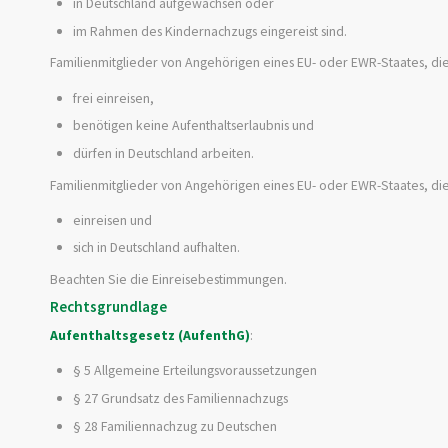
in Deutschland aufgewachsen oder
im Rahmen des Kindernachzugs eingereist sind.
Familienmitglieder von Angehörigen eines EU- oder EWR-Staates, d
frei einreisen,
benötigen keine Aufenthaltserlaubnis und
dürfen in Deutschland arbeiten.
Familienmitglieder von Angehörigen eines EU- oder EWR-Staates, d
einreisen und
sich in Deutschland aufhalten.
Beachten Sie die Einreisebestimmungen.
Rechtsgrundlage
Aufenthaltsgesetz (AufenthG)
:
§ 5 Allgemeine Erteilungsvoraussetzungen
§ 27 Grundsatz des Familiennachzugs
§ 28 Familiennachzug zu Deutschen