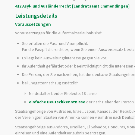
412 Asyl- und Ausländerrecht [Landratsamt Emmendingen]
Leistungsdetails
Voraussetzungen
Voraussetzungen für die Aufenthaltserlaubnis sind:
Sie erfüllen die Pass- und Visumpflicht.
Für die Passpflicht reicht es, wenn Sie einen Ausweisersatz besitz
Es liegt kein Ausweisungsinteresse gegen Sie vor.
Ihr Aufenthalt gefährdet oder beeinträchtigt nicht die Interesse
Die Person, der Sie nachziehen, hat die deutsche Staatsangehörig
bei Ehegattennachzug zusätzlich:
Mindestalter beider Eheleute: 18 Jahre
einfache Deutschkenntnisse
der nachziehenden Person
Staatsangehörige von Australien, Israel, Japan, Kanada, der Republ
der Vereinigten Staaten von Amerika können visumsfrei nach Deutsch
Staatsangehörige aus Andorra, Brasilien, El Salvador, Honduras, Mo
einreisen und eine Aufenthaltserlaubnis beantragen.