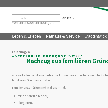
Startseite
»
Rathaus & Service
»
Service
»
Verfahrensbeschreibungen
Leben & Erleben
Rathaus & Service
Stadtentwickl
Leistungen
A
B
C
D
E
F
G
H
I
J
K
L
M
N
O
P
Q
R
S
T
U
V
W
X
Y
Z
Nachzug aus familiären Gründ
Ausländische Familienangehörige können einem oder einer deutsche
familiären Gründen erhalten.
Familienangehörige sind in diesem Fall:
minderjährige Kinder,
Ehegatten,