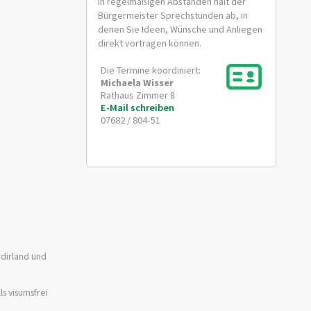
In regelmäßigen Abständen hält der
Bürgermeister Sprechstunden ab, in
denen Sie Ideen, Wünsche und Anliegen
direkt vortragen können.
Die Termine koordiniert:
Michaela
Wisser
Rathaus Zimmer 8
E-Mail schreiben
07682 / 804-51
rdirland und
s visumsfrei