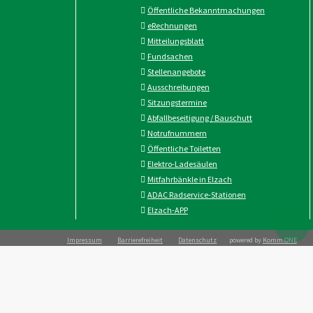
Öffentliche Bekanntmachungen
eRechnungen
Mitteilungsblatt
Fundsachen
Stellenangebote
Ausschreibungen
Sitzungstermine
Abfallbeseitigung / Bauschutt
Notrufnummern
Öffentliche Toiletten
Elektro-Ladesäulen
Mitfahrbänkle in Elzach
ADAC Radservice-Stationen
Elzach-APP
Impressum
Barrierefreiheit
Datenschutz
powered by
Komm.ONE