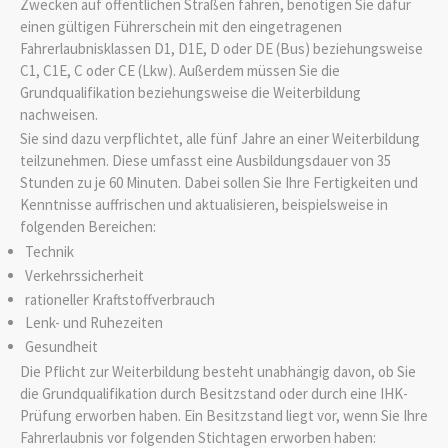
Zwecken auf öffentlichen Straßen fahren, benötigen Sie dafür
einen gültigen Führerschein mit den eingetragenen
Fahrerlaubnisklassen D1, D1E, D oder DE (Bus) beziehungsweise
C1, C1E, C oder CE (Lkw). Außerdem müssen Sie die
Grundqualifikation beziehungsweise die Weiterbildung
nachweisen.
Sie sind dazu verpflichtet, alle fünf Jahre an einer Weiterbildung
teilzunehmen. Diese umfasst eine Ausbildungsdauer von 35
Stunden zu je 60 Minuten.
Dabei sollen Sie Ihre Fertigkeiten und
Kenntnisse auffrischen und aktualisieren, beispielsweise in
folge
n
den Bereichen:
Technik
Verkehrssicherheit
rationeller Kraftstoffverbrauch
Lenk- und Ruhezeiten
Gesundheit
Die Pflicht zur Weiterbildung besteht unabhängig davon, ob Sie
die Grundqualifikation durch Besitzstand oder durch eine IHK-
Prüfung erworben haben. Ein Besitzstand liegt vor, wenn Sie Ihre
Fahre
r
laubnis vor folgenden Stichtagen erworben haben: