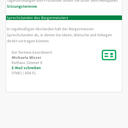
Tagesordnungen und Protokolle finden Sie unter dem Menüpunkt
Sitzungstermine
.
Sprechstunden des Bürgermeisters
In regelmäßigen Abständen hält der Bürgermeister
Sprechstunden ab, in denen Sie Ideen, Wünsche und Anliegen
direkt vortragen können.
Die Termine koordiniert:
Michaela
Wisser
Rathaus Zimmer 8
E-Mail schreiben
07682 / 804-51