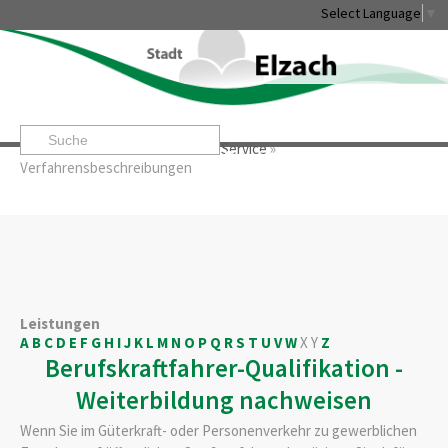
Select Language
▼
Startseite
»
Rathaus & Service
»
Service
»
Leben & Erleben
Rathaus & Service
Stadtentwicklung & W
Verfahrensbeschreibungen
Leistungen
A
B
C
D
E
F
G
H
I
J
K
L
M
N
O
P
Q
R
S
T
U
V
W
X
Y
Z
Berufskraftfahrer-Qualifikation -
Weiterbildung nachweisen
Wenn Sie im Güterkraft- oder Personenverkehr zu gewerblichen