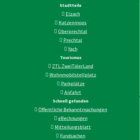
Stadtteile
Elzach
Katzenmoos
Oberprechtal
Prechtal
Yach
Tourismus
ZTL ZweiTälerLand
Wohnmobilstellplatz
Parkplätze
Anfahrt
Schnell gefunden
Öffentliche Bekanntmachungen
eRechnungen
Mitteilungsblatt
Fundsachen