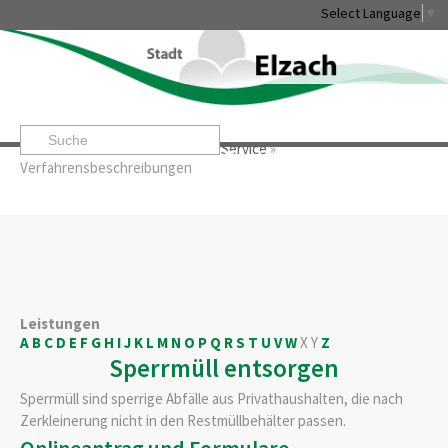
Select Language
▼
Startseite
»
Rathaus & Service
»
Service
»
Leben & Erleben
Rathaus & Service
Stadtentwicklung & W
Verfahrensbeschreibungen
Leistungen
A
B
C
D
E
F
G
H
I
J
K
L
M
N
O
P
Q
R
S
T
U
V
W
X
Y
Z
Sperrmüll entsorgen
Sperrmüll sind sperrige Abfälle aus Privathaushalten, die nach
Zerkleinerung nicht in den Restmüllbehälter passen.