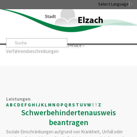
Select Language
▼
Startseite
»
Rathaus & Service
»
Service
»
Leben & Erleben
Rathaus & Service
Stadtentwicklung & W
Verfahrensbeschreibungen
Leistungen
A
B
C
D
E
F
G
H
I
J
K
L
M
N
O
P
Q
R
S
T
U
V
W
X
Y
Z
Schwerbehindertenausweis
beantragen
Soziale Einschränkungen aufgrund von Krankheit, Unfall oder