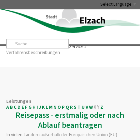
Select Language
▼
Startseite
»
Rathaus & Service
»
Service
»
Leben & Erleben
Rathaus & Service
Stadtentwicklung & W
Verfahrensbeschreibungen
Leistungen
A
B
C
D
E
F
G
H
I
J
K
L
M
N
O
P
Q
R
S
T
U
V
W
X
Y
Z
Reisepass - erstmalig oder nach
Ablauf beantragen
In vielen Ländern außerhalb der Europäischen Union (EU)