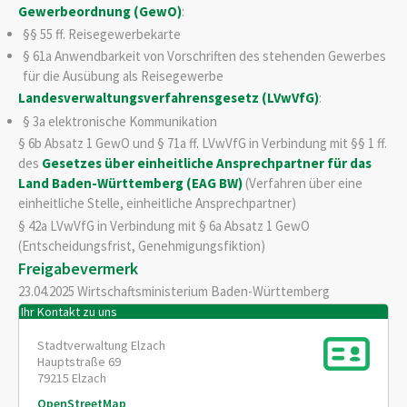
Gewerbeordnung (GewO)
:
§§
55
ff.
Reisegewerbekarte
§ 61a Anwendbarkeit von Vorschriften des stehenden Gewerbes
für die Ausübung als Reisegewerbe
Landesverwaltungsverfahrensgesetz (LVwVfG)
:
§ 3a elektronische Kommunikation
§ 6b Absatz 1 GewO und § 71a ff. LVwVfG in Verbindung mit §§ 1 ff.
des
Gesetzes über einheitliche Ansprechpartner für das
Land Baden-Württemberg (EAG BW)
(Verfahren über eine
einheitliche Stelle, einheitliche Ansprechpartner)
§ 42a LVwVfG in Verbindung mit § 6a Absatz 1 GewO
(Entscheidungsfrist, Genehmigungsfiktion)
Freigabevermerk
23.04.2025 Wirtschaftsministerium Baden-Württemberg
Ihr Kontakt zu uns
Stadtverwaltung Elzach
Hauptstraße 69
79215
Elzach
OpenStreetMap