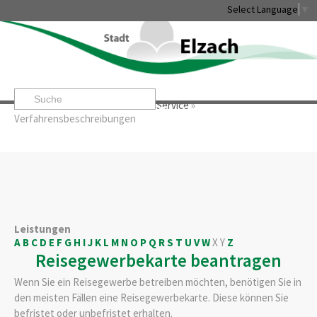
Select Language
▼
Startseite
»
Rathaus & Service
»
Service
»
Leben & Erleben
Rathaus & Service
Stadtentwicklung & W
Verfahrensbeschreibungen
Leistungen
A
B
C
D
E
F
G
H
I
J
K
L
M
N
O
P
Q
R
S
T
U
V
W
X
Y
Z
Reisegewerbekarte beantragen
Wenn Sie ein Reisegewerbe betreiben möchten, benötigen Sie in
den meisten Fällen eine Reisegewerbekarte. Diese können Sie
befristet oder unbefristet erhalten.