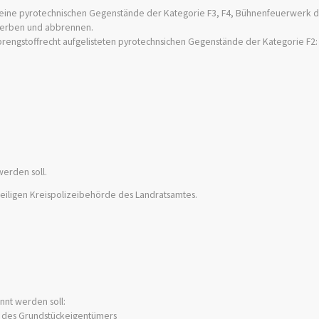
keine pyrotechnischen Gegenstände der
Kategorie F3, F4, Bühnenfeuerwerk d
werben und abbrennen.
 Sprengstoffrecht aufgelisteten pyrotechnsichen Gegenstände der Kategorie F2:
erden soll.
eiligen Kreispolizeibehörde des Landratsamtes.
nt werden soll:
er des Grundstückeigentümers