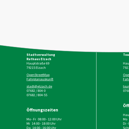
Stadtverwaltung
Tou
Rathaus Elzach
Hauptstraße 69
Haup
79215
Elzach
792
OpenStreetMap
Ope
Fahrplanauskunft
Fah
stadt@elzach.de
tou
07682 / 804-0
0768
07682 / 804-55
Öf
Öffnungszeiten
Haup
Mo - Fr 08:00 - 12:00 Uhr
Mo 
Mi 14:00 - 18:00 Uhr
Di -
Do 14:00 - 16:00 Uhr
Schu