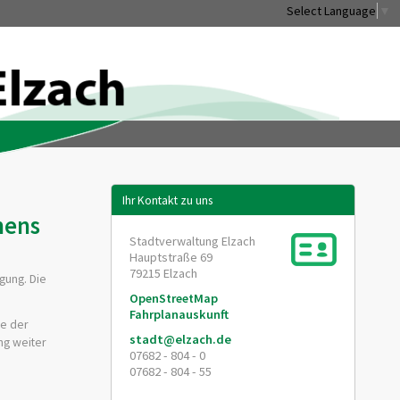
Select Language
▼
Ihr Kontakt zu uns
nens
Stadtverwaltung Elzach
Hauptstraße 69
79215
Elzach
gung. Die
OpenStreetMap
Fahrplanauskunft
de der
stadt@elzach.de
ng weiter
07682 - 804 - 0
07682 - 804 - 55