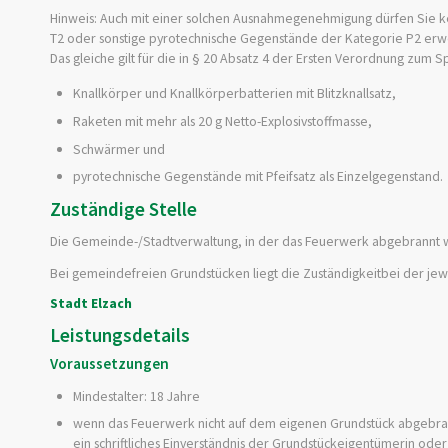
Hinweis:
Auch mit einer solchen Ausnahmegenehmigung dürfen Sie 
T2 oder sonstige pyrotechnische Gegenstände der Kategorie P2 er
Das gleiche gilt für die in § 20 Absatz 4 der Ersten Verordnung zum
Knallkörper und Knallkörperbatterien mit Blitzknallsatz,
Raketen mit mehr als 20 g Netto-Explosivstoffmasse,
Schwärmer und
pyrotechnische Gegenstände mit Pfeifsatz als Einzelgegenstand.
Zuständige Stelle
Die Gemeinde-/Stadtverwaltung, in der das Feuerwerk abgebrannt w
Bei gemeindefreien Grundstücken liegt die Zuständigkeitbei der jew
Stadt Elzach
Leistungsdetails
Voraussetzungen
Mindestalter: 18 Jahre
wenn das Feuerwerk nicht auf dem eigenen Grundstück abgebran
ein schriftliches Einverständnis der Grundstückeigentümerin od