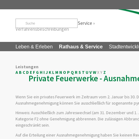
Startseite
»
Rathaus & Service
»
Service
»
Verfahrensbeschreibungen
Leben & Erleben
Rathaus & Service
Stadtentwickl
Leistungen
A
B
C
D
E
F
G
H
I
J
K
L
M
N
O
P
Q
R
S
T
U
V
W
X
Y
Z
Private Feuerwerke - Ausnah
Wenn Sie ein privates Feuerwerk im Zeitraum vom 2. Januar bis 3
Ausnahmegenehmigung können Sie ausschließlich für
sogenannte pyr
Hinweis:
Ausschließlich zum Jahreswechsel (am 31. Dezember und 1. 
Kategorie F2 ohne Genehmigung abbrennen. Die zulässigen Abbran
eingeschränkt sein.
Auf die Erteilung einer Ausnahmegenehmigung haben Sie keinen Rec