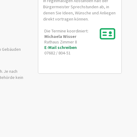
In regelmäßigen Abständen hält der
Bürgermeister Sprechstunden ab, in
denen Sie Ideen, Wünsche und Anliegen
direkt vortragen können.
Die Termine koordiniert:
Michaela
Wisser
Rathaus Zimmer 8
E-Mail schreiben
en Gebäuden
07682 / 804-51
h. Je nach
 Behörde kein