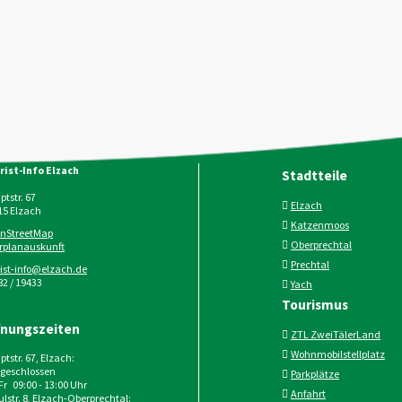
rist-Info Elzach
Stadtteile
tstr. 67
Elzach
15
Elzach
Katzenmoos
nStreetMap
Oberprechtal
rplanauskunft
Prechtal
rist-info@elzach.de
2 / 19433
Yach
Tourismus
fnungszeiten
ZTL ZweiTälerLand
Wohnmobilstellplatz
tstr. 67, Elzach:
geschlossen
Parkplätze
 Fr 09:00 - 13:00 Uhr
Anfahrt
lstr. 8, Elzach-Oberprechtal: