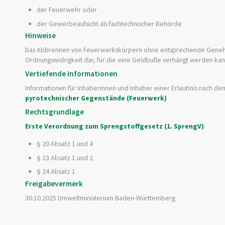
der Feuerwehr oder
der Gewerbeaufsicht als fachtechnischer Behörde
Hinweise
Das Abbrennen von Feuerwerkskörpern ohne entsprechende Genehmig
Ordnungswidrigkeit dar, für die eine Geldbuße verhängt werden kan
Vertiefende Informationen
Informationen für Inhaberinnen und Inhaber einer Erlaubnis nach de
pyrotechnischer Gegenstände (Feuerwerk)
Rechtsgrundlage
Erste Verordnung zum Sprengstoffgesetz (1. SprengV)
:
§ 20 Absatz 1 und 4
§ 23 Absatz 1 und 2
§ 24 Absatz 1
Freigabevermerk
30.10.2025 Umweltministerium Baden-Württemberg