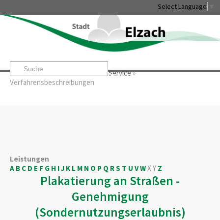
Select Language
▼
Startseite
»
Rathaus & Service
»
Service
»
Leben & Erleben
Rathaus & Service
Stadtentwicklung & W
Verfahrensbeschreibungen
Leistungen
A
B
C
D
E
F
G
H
I
J
K
L
M
N
O
P
Q
R
S
T
U
V
W
X
Y
Z
Plakatierung an Straßen -
Genehmigung
(Sondernutzungserlaubnis)