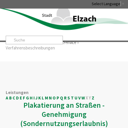
Select Language
▼
Startseite
»
Rathaus & Service
»
Service
»
Leben & Erleben
Rathaus & Service
Stadtentwicklung & W
Verfahrensbeschreibungen
Leistungen
A
B
C
D
E
F
G
H
I
J
K
L
M
N
O
P
Q
R
S
T
U
V
W
X
Y
Z
Plakatierung an Straßen -
Genehmigung
(Sondernutzungserlaubnis)