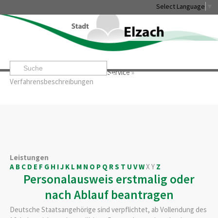
Select Language
▼
Startseite
»
Rathaus & Service
»
Service
»
Leben & Erleben
Rathaus & Service
Stadtentwicklung & W
Verfahrensbeschreibungen
Leistungen
A
B
C
D
E
F
G
H
I
J
K
L
M
N
O
P
Q
R
S
T
U
V
W
X
Y
Z
Personalausweis erstmalig oder
nach Ablauf beantragen
Deutsche Staatsangehörige sind verpflichtet, ab Vollendung des