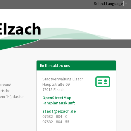
Select Language
▼
Ihr Kontakt zu uns
Stadtverwaltung Elzach
Hauptstraße 69
zustand
79215
Elzach
orische
n "H", das für
OpenStreetMap
Fahrplanauskunft
stadt@elzach.de
07682 - 804 - 0
07682 - 804 - 55