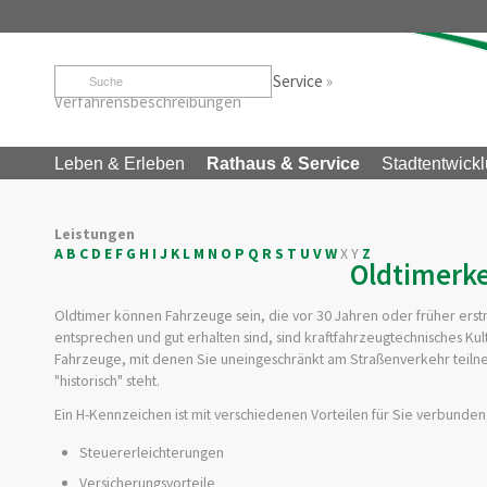
Startseite
»
Rathaus & Service
»
Service
»
Verfahrensbeschreibungen
Leben & Erleben
Rathaus & Service
Stadtentwickl
Leistungen
A
B
C
D
E
F
G
H
I
J
K
L
M
N
O
P
Q
R
S
T
U
V
W
X
Y
Z
Oldtimerk
Oldtimer können Fahrzeuge sein, die vor 30 Jahren oder früher ers
entsprechen und gut erhalten sind, sind kraftfahrzeugtechnisches Kultu
Fahrzeuge, mit denen Sie uneingeschränkt am Straßenverkehr teilneh
"historisch" steht.
Ein H-Kennzeichen ist mit verschiedenen Vorteilen für Sie verbunden
Steuererleichterungen
Versicherungsvorteile