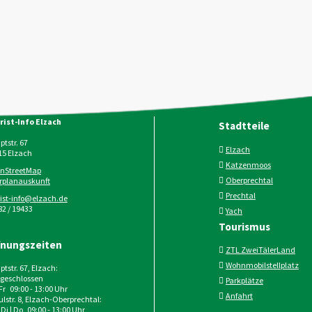
rist-Info Elzach
Stadtteile
tstr. 67
Elzach
15
Elzach
Katzenmoos
nStreetMap
Oberprechtal
rplanauskunft
Prechtal
rist-info@elzach.de
2 / 19433
Yach
Tourismus
fnungszeiten
ZTL ZweiTälerLand
Wohnmobilstellplatz
tstr. 67, Elzach:
geschlossen
Parkplätze
 Fr 09:00 - 13:00 Uhr
Anfahrt
lstr. 8, Elzach-Oberprechtal:
 Di | Do 09:00 - 13:00 Uhr