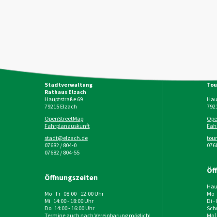
Stadtverwaltung
Tou
Rathaus Elzach
Hauptstraße 69
Haup
79215
Elzach
792
OpenStreetMap
Ope
Fahrplanauskunft
Fah
stadt@elzach.de
tou
07682 / 804-0
0768
07682 / 804-55
Öf
Öffnungszeiten
Haup
Mo - Fr 08:00 - 12:00 Uhr
Mo 
Mi 14:00 - 18:00 Uhr
Di -
Do 14:00 - 16:00 Uhr
Schu
Termine auch nach Vereinbarung möglich!
Mo |