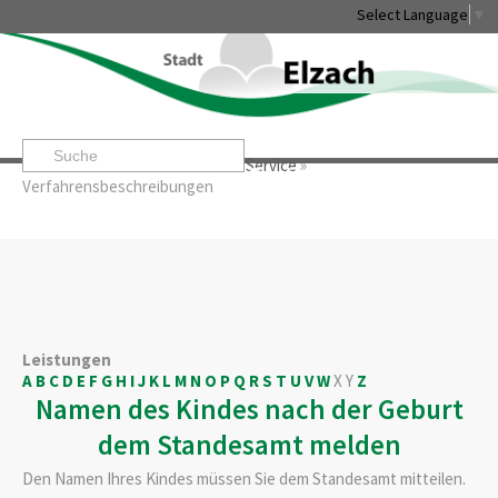
Select Language
▼
Startseite
»
Rathaus & Service
»
Service
»
Leben & Erleben
Rathaus & Service
Stadtentwicklung & W
Verfahrensbeschreibungen
Leistungen
A
B
C
D
E
F
G
H
I
J
K
L
M
N
O
P
Q
R
S
T
U
V
W
X
Y
Z
Namen des Kindes nach der Geburt
dem Standesamt melden
Den Namen Ihres Kindes müssen Sie dem Standesamt mitteilen.