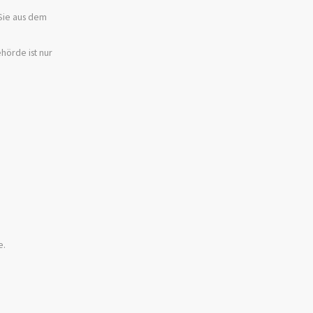
Sie aus dem
hörde ist nur
e.