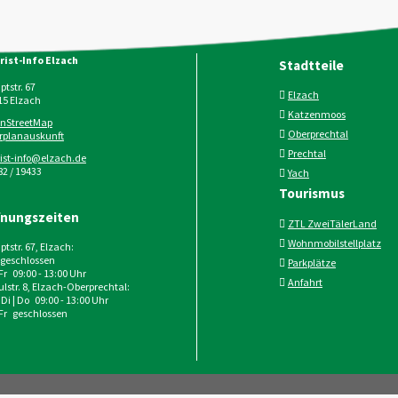
rist-Info Elzach
Stadtteile
tstr. 67
Elzach
15
Elzach
Katzenmoos
nStreetMap
Oberprechtal
rplanauskunft
Prechtal
rist-info@elzach.de
2 / 19433
Yach
Tourismus
fnungszeiten
ZTL ZweiTälerLand
Wohnmobilstellplatz
tstr. 67, Elzach:
geschlossen
Parkplätze
 Fr 09:00 - 13:00 Uhr
Anfahrt
lstr. 8, Elzach-Oberprechtal:
 Di | Do 09:00 - 13:00 Uhr
 Fr geschlossen