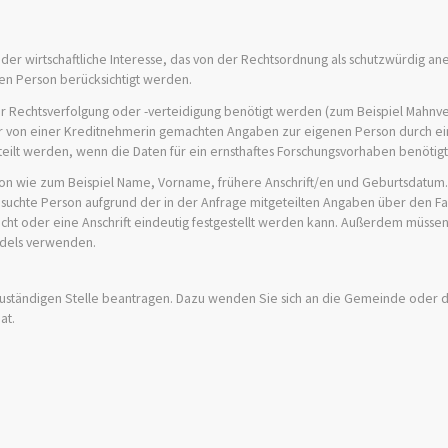
e oder wirtschaftliche Interesse, das von der Rechtsordnung als schutzwürdig an
en Person berücksichtigt werden.
zur Rechtsverfolgung oder -verteidigung benötigt werden (zum Beispiel
Mahnve
von einer Kreditnehmerin gemachten Angaben zur eigenen Person durch ein 
rteilt werden, wenn die Daten für ein ernsthaftes Forschungsvorhaben benötig
n wie zum Beispiel Name, Vorname, frühere Anschrift/en und Geburtsdatum. 
 gesuchte Person aufgrund der in der Anfrage mitgeteilten Angaben über den 
t oder eine Anschrift eindeutig festgestellt werden kann. Außerdem müssen
ndels verwenden.
uständigen Stelle beantragen. Dazu wenden Sie sich an die Gemeinde oder di
at.