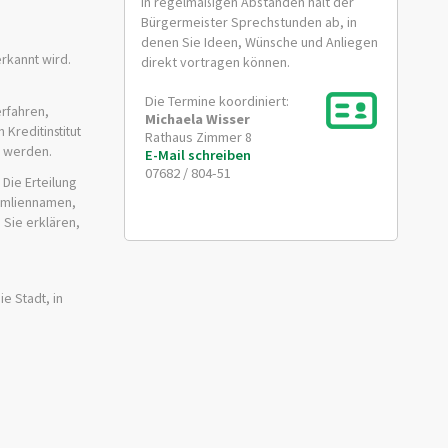
In regelmäßigen Abständen hält der
Bürgermeister Sprechstunden ab, in
denen Sie Ideen, Wünsche und Anliegen
erkannt wird.
direkt vortragen können.
Die Termine koordiniert:
rfahren,
Michaela
Wisser
Kreditinstitut
Rathaus Zimmer 8
t werden.
E-Mail schreiben
07682 / 804-51
Die Erteilung
Famliennamen,
 Sie erklären,
e Stadt, in