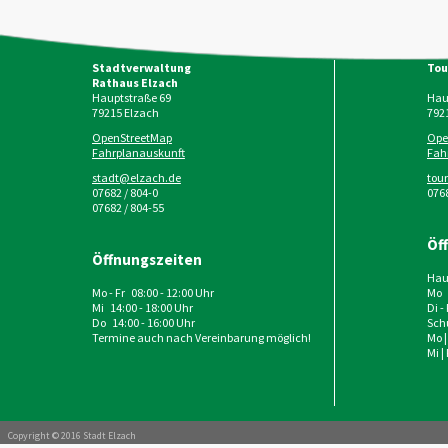
Stadtverwaltung
Tou
Rathaus Elzach
Hauptstraße 69
Haup
79215
Elzach
792
OpenStreetMap
Ope
Fahrplanauskunft
Fah
stadt@elzach.de
tou
07682 / 804-0
0768
07682 / 804-55
Öf
Öffnungszeiten
Haup
Mo - Fr 08:00 - 12:00 Uhr
Mo 
Mi 14:00 - 18:00 Uhr
Di -
Do 14:00 - 16:00 Uhr
Schu
Termine auch nach Vereinbarung möglich!
Mo |
Mi |
Copyright © 2016 Stadt Elzach