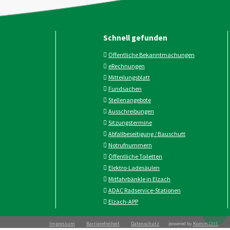
Schnell gefunden
Öffentliche Bekanntmachungen
eRechnungen
Mitteilungsblatt
Fundsachen
Stellenangebote
Ausschreibungen
Sitzungstermine
Abfallbeseitigung / Bauschutt
Notrufnummern
Öffentliche Toiletten
Elektro-Ladesäulen
Mitfahrbänkle in Elzach
ADAC Radservice-Stationen
Elzach-APP
Impressum
Barrierefreiheit
Datenschutz
powered by
Komm.ONE