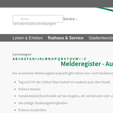
Startseite
»
Rathaus & Service
»
Service
»
Verfahrensbeschreibungen
Leben & Erleben
Rathaus & Service
Stadtentwickl
Leistungen
A
B
C
D
E
F
G
H
I
J
K
L
M
N
O
P
Q
R
S
T
U
V
W
X
Y
Z
Melderegister - A
Die erweiterte Melderegisterauskunft gibt neben Vor- und Familienn
Tag und Ort der Geburt (bei Geburt im Ausland auch den Staat)
frühere Namen
Familienstand (beschränkt auf die Angabe, ob verheiratet oder e
derzeitige Staatsangehörigkeiten
frühere Anschriften