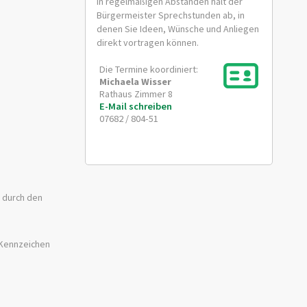
In regelmäßigen Abständen hält der
Bürgermeister Sprechstunden ab, in
denen Sie Ideen, Wünsche und Anliegen
direkt vortragen können.
Die Termine koordiniert:
Michaela
Wisser
Rathaus Zimmer 8
E-Mail schreiben
07682 / 804-51
U durch den
 Kennzeichen