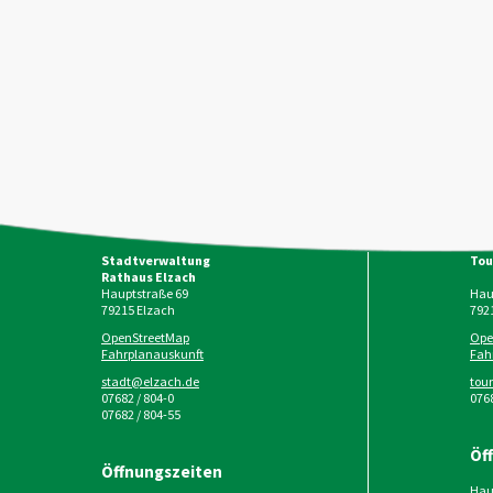
Stadtverwaltung
Tou
Rathaus Elzach
Hauptstraße 69
Haup
79215
Elzach
792
OpenStreetMap
Ope
Fahrplanauskunft
Fah
stadt@elzach.de
tou
07682 / 804-0
0768
07682 / 804-55
Öf
Öffnungszeiten
Haup