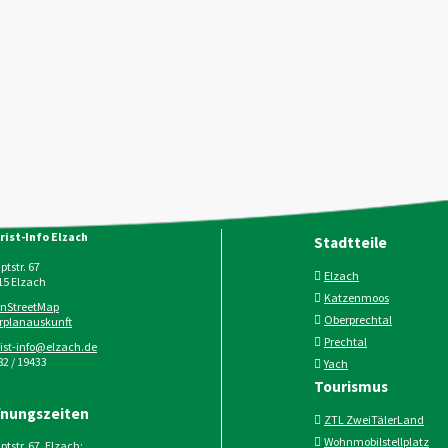
rist-Info Elzach
Stadtteile
tstr. 67
Elzach
15
Elzach
Katzenmoos
nStreetMap
Oberprechtal
rplanauskunft
Prechtal
rist-info@elzach.de
2 / 19433
Yach
Tourismus
fnungszeiten
ZTL ZweiTälerLand
Wohnmobilstellplatz
tstr. 67, Elzach: