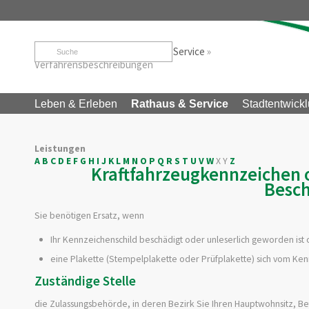
Startseite
»
Rathaus & Service
»
Service
»
Verfahrensbeschreibungen
Leben & Erleben
Rathaus & Service
Stadtentwickl
Leistungen
A
B
C
D
E
F
G
H
I
J
K
L
M
N
O
P
Q
R
S
T
U
V
W
X
Y
Z
Kraftfahrzeugkennzeichen od
Besch
Sie benötigen Ersatz, wenn
Ihr Kennzeichenschild beschädigt oder unleserlich geworden ist
eine Plakette
(Stempelplakette oder Prüfplakette)
sich vom Kenn
Zuständige Stelle
die Zulassungsbehörde, in deren Bezirk Sie Ihren Hauptwohnsitz, Be