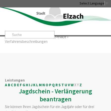
Select Language
▼
Startseite
»
Rathaus & Service
»
Service
»
Leben & Erleben
Rathaus & Service
Stadtentwicklung & W
Verfahrensbeschreibungen
Leistungen
A
B
C
D
E
F
G
H
I
J
K
L
M
N
O
P
Q
R
S
T
U
V
W
X
Y
Z
Jagdschein - Verlängerung
beantragen
Sie können Ihren Jagdschein für ein Jagdjahr oder für drei