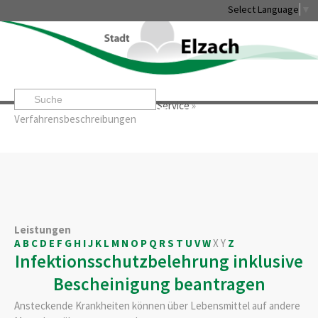
Select Language
▼
Startseite
»
Rathaus & Service
»
Service
»
Leben & Erleben
Rathaus & Service
Stadtentwicklung & W
Verfahrensbeschreibungen
Leistungen
A
B
C
D
E
F
G
H
I
J
K
L
M
N
O
P
Q
R
S
T
U
V
W
X
Y
Z
Infektionsschutzbelehrung inklusive
Bescheinigung beantragen
Ansteckende Krankheiten können über Lebensmittel auf andere